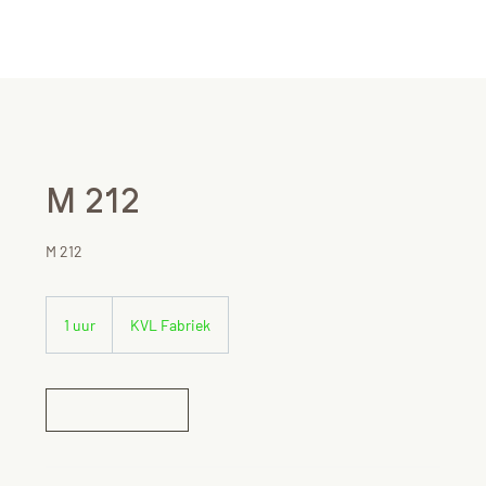
M 212
M 212
1 uur
1
KVL Fabriek
u
u
Nu boeken