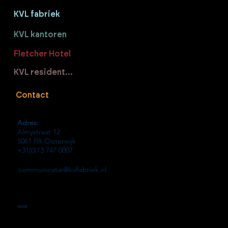
KVL fabriek
KVL kantoren
Fletcher Hotel
KVL residenties
Contact
Adres:
Almystraat 12
5061 PA Oisterwijk
+31(0)13 747 0007
communicatie@kvlfabriek.nl
Social