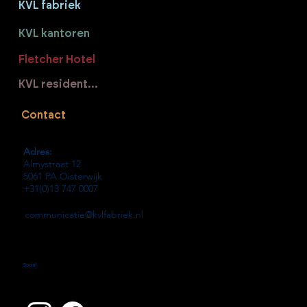
KVL fabriek
KVL kantoren
Fletcher Hotel
KVL residenties
Contact
Adres:
Almystraat 12
5061 PA Oisterwijk
+31(0)13 747 0007
communicatie@kvlfabriek.nl
Social