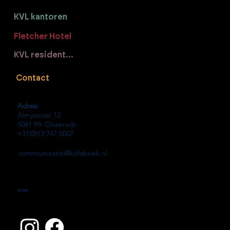
KVL kantoren
Fletcher Hotel
KVL residenties
Contact
Adres:
Almystraat 12
5061 PA Oisterwijk
+31(0)13 747 0007
communicatie@kvlfabriek.nl
Social