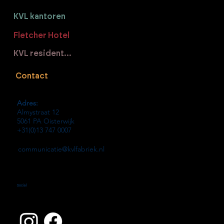
KVL kantoren
Fletcher Hotel
KVL residenties
Contact
Adres:
Almystraat 12
5061 PA Oisterwijk
+31(0)13 747 0007
communicatie@kvlfabriek.nl
Social