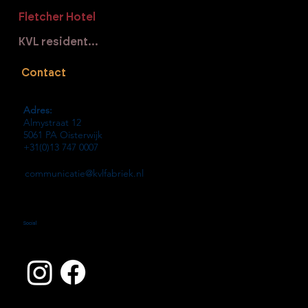
Fletcher Hotel
KVL residenties
Contact
Adres:
Almystraat 12
5061 PA Oisterwijk
+31(0)13 747 0007
communicatie@kvlfabriek.nl
Social