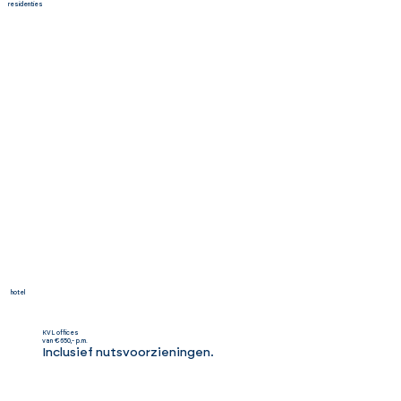
residenties
bijzonder
welkom
.
Boek een kamer
hotel
KVL offices
van €650,- p.m.
Inclusief nutsvoorzieningen.