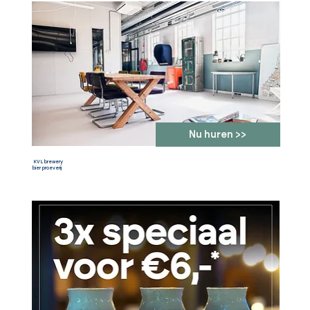
Nu huren >>
KVL brewery
bier proeverij