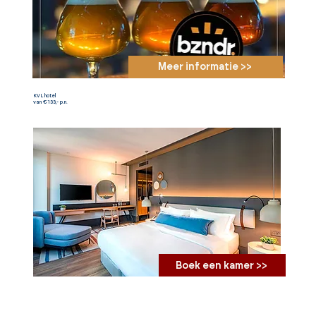
Meer informatie >>
KVL hotel
van €133,- p.n.
Boek een kamer >>