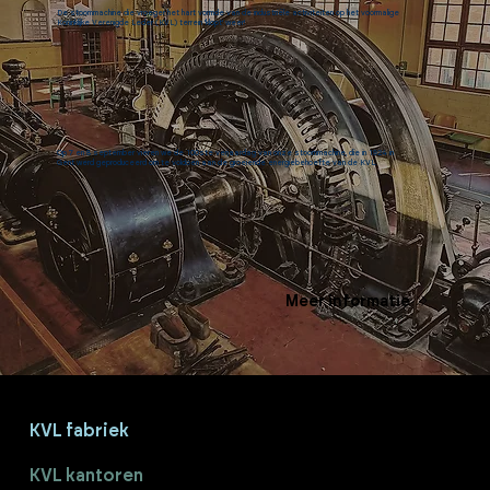
De stoommachine die vroeger het hart vormde van de industriële activiteiten op het voormalige
Koninklijke Verenigde Leder (KVL) terrein ‘klopt’ weer!
Op 7 en 8 september vieren we de 100ste verjaardag van onze stoommachine, die in 1924 in
Gent werd geproduceerd om te voldoen aan de groeiende energiebehoefte van de KVL.
Meer informatie
KVL fabriek
KVL kantoren